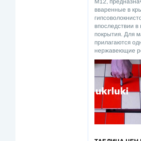
М12, предназна
вваренные в кры
гипсоволокнисто
впоследствии в
покрытия. Для м
прилагаются одн
нержавеющие р