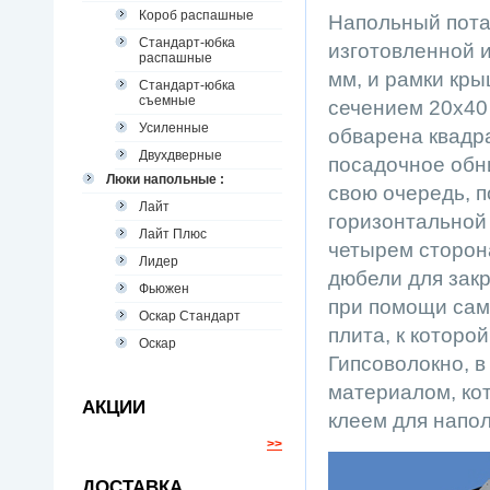
Короб распашные
Напольный пота
Стандарт-юбка
изготовленной 
распашные
мм, и рамки кр
Стандарт-юбка
съемные
сечением 20х40
Усиленные
обварена квадр
Двухдверные
посадочное обни
Люки напольные :
свою очередь, п
Лайт
горизонтальной
Лайт Плюс
четырем сторон
Лидер
дюбели для закр
Фьюжен
при помощи сам
Оскар Стандарт
плита, к которо
Оскар
Гипсоволокно, в
материалом, ко
АКЦИИ
клеем для напо
>>
ДОСТАВКА