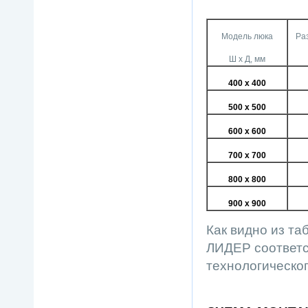
Модель люка
Ра
Ш х Д, мм
400 х 400
500 х 500
600 х 600
700 х 700
800 х 800
900 х 900
Как видно из т
ЛИДЕР соответс
технологическог