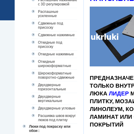
Распашные нажимные
с 3D регулировкой
Распашные
усиленные
Сдвижные под
присоску
Сдвижные нажимные
Откидные под
присоску
Откидные нажимные
Откидные
широкоформатные
Широкоформатные
ПРЕДНАЗНАЧЕ
поворотно-сдвижные
ТОЛЬКО ВНУТ
Двухдверные
горизонтальные
ЛЮКА
ЛИДЕР
Двухдверные
ПЛИТКУ, МОЗА
вертикальные
ЛИНОЛЕУМ, КО
Двухдверные угловые
Расшивка швов вокруг
ЛАМИНАТ ИЛИ
люков под плитку
ПОКРЫТИЙ
Люки под покраску или
обои :