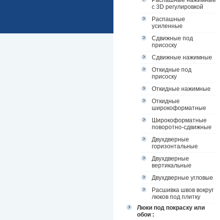
Распашные нажимные
с 3D регулировкой
Распашные
усиленные
Сдвижные под
присоску
Сдвижные нажимные
Откидные под
присоску
Откидные нажимные
Откидные
широкоформатные
Широкоформатные
поворотно-сдвижные
Двухдверные
горизонтальные
Двухдверные
вертикальные
Двухдверные угловые
Расшивка швов вокруг
люков под плитку
Люки под покраску или
обои :