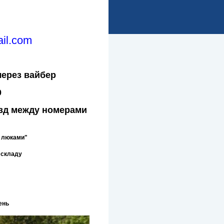
ail.com
через вайбер
0
аезд между номерами
а люками"
 складу
ень