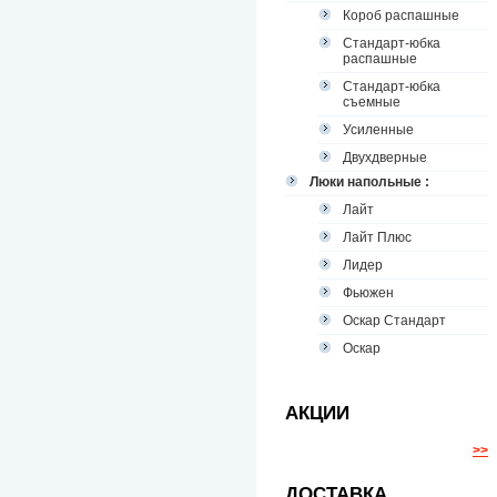
Короб распашные
Стандарт-юбка
распашные
Стандарт-юбка
съемные
Усиленные
Двухдверные
Люки напольные :
Лайт
Лайт Плюс
Лидер
Фьюжен
Оскар Стандарт
Оскар
АКЦИИ
>>
ДОСТАВКА