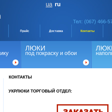
ua
ru
Тел: (067) 466-5
Прайс
Доставка
Контакты
ЛЮКИ
ЛЮК
аику
под покраску и обои
напол
КОНТАКТЫ
УКРЛЮКИ ТОРГОВЫЙ ОТДЕЛ: