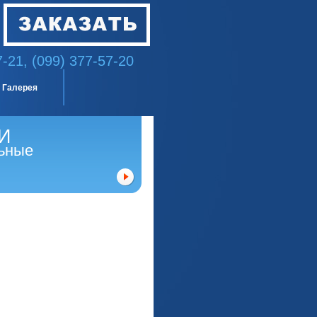
7-21, (099) 377-57-20
Галерея
И
ьные