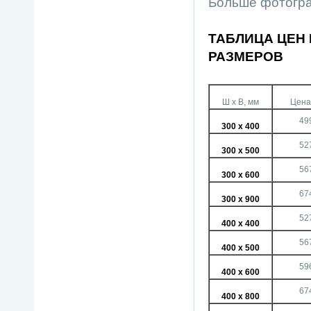
Больше фотогр
ТАБЛИЦА ЦЕН
РАЗМЕРОВ
Ш х В, мм
Цена,
49
300 х 400
52
300 х 500
56
300 х 600
67
300 х 900
52
400 х 400
56
400 х 500
59
400 х 600
67
400 х 800