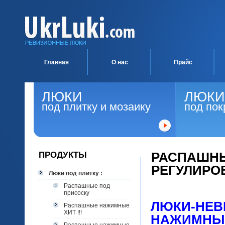
Главная
О нас
Прайс
ЛЮКИ
ЛЮКИ
под плитку и мозаику
под пок
ПРОДУКТЫ
РАСПАШНЫ
РЕГУЛИРО
Люки под плитку :
Распашные под
присоску
ЛЮКИ-НЕВ
Распашные нажимные
ХИТ !!!
НАЖИМНЫЕ