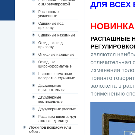
Распашные нажимные
ДЛЯ ВСЕХ
с 3D регулировкой
Распашные
усиленные
НОВИНКА
Сдвижные под
присоску
Сдвижные нажимные
РАСПАШНЫЕ 
Откидные под
РЕГУЛИРОВКО
присоску
являются наибо
Откидные нажимные
отличительная 
Откидные
широкоформатные
изменения полож
Широкоформатные
принято говорит
поворотно-сдвижные
заложена в рас
Двухдверные
горизонтальные
применению спе
Двухдверные
вертикальные
Двухдверные угловые
Расшивка швов вокруг
люков под плитку
Люки под покраску или
обои :