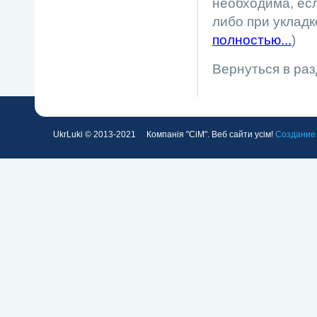
необходима, ес
либо при укладк
полностью...
)
Вернуться в ра
UkrLuki © 2013-2021 Компанія "СіМ". Веб сайти усім!
Создание