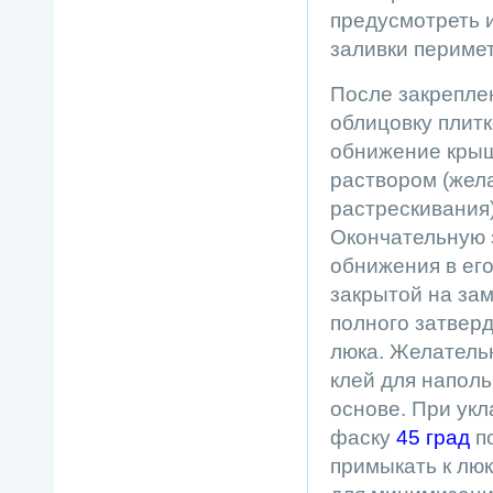
предусмотреть и
заливки периме
После закреплен
облицовку плит
обнижение крыш
раствором (жел
растрескивания)
Окончательную 
обнижения в ег
закрытой на зам
полного затвер
люка. Желатель
клей для напол
основе. При укл
фаску
45 град
по
примыкать к люк