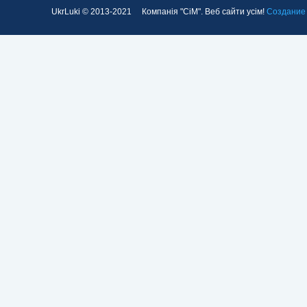
UkrLuki © 2013-2021 Компанія "СіМ". Веб сайти усім!
Создание