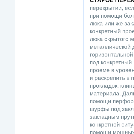
СТАРОЕ ПЕРЕ
перекрытии, ес
при помощи бол
люка или же за
конкретный прое
люка скрытого 
металлической д
горизонтальной 
под конкретный
проеме в уровен
и раскрепить в
прокладок, кли
материала. Дал
помощи перфора
шурфы под закл
закладным прут
конкретной ситу
помощи мощных 