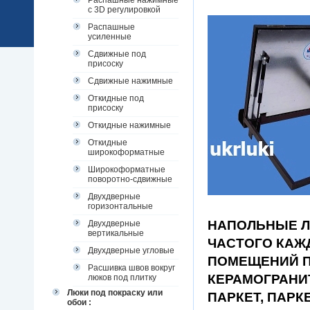
Распашные нажимные
с 3D регулировкой
Распашные
усиленные
Сдвижные под
присоску
Сдвижные нажимные
Откидные под
присоску
Откидные нажимные
Откидные
широкоформатные
Широкоформатные
поворотно-сдвижные
Двухдверные
горизонтальные
НАПОЛЬНЫЕ 
Двухдверные
вертикальные
ЧАСТОГО КАЖ
Двухдверные угловые
ПОМЕЩЕНИЙ 
Расшивка швов вокруг
КЕРАМОГРАНИТ
люков под плитку
Люки под покраску или
ПАРКЕТ, ПАРК
обои :