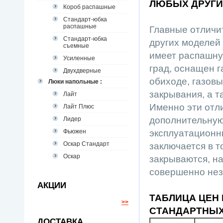
ЛЮБЫХ ДРУГИ
Короб распашные
Стандарт-юбка
распашные
Главные отличи
Стандарт-юбка
других моделей 
съемные
имеет распашну
Усиленные
град, оснащен г
Двухдверные
обиходе, газов
Люки напольные :
закрывания, а 
Лайт
Именно эти отл
Лайт Плюс
дополнительну
Лидер
Фьюжен
эксплуатационн
Оскар Стандарт
заключается в т
Оскар
закрываются, на
совершенно нез
АКЦИИ
ТАБЛИЦА ЦЕН
>>
СТАНДАРТНЫХ
ДОСТАВКА