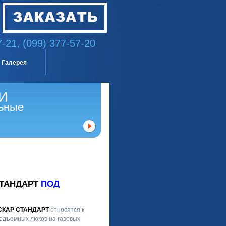
7-21, (099) 377-57-20
Галерея
И
ьные
СТАНДАРТ
ПОД
СКАР СТАНДАРТ
относятся к
подъемных люков на газовых