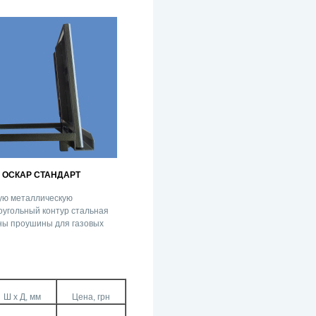
 ОСКАР СТАНДАРТ
ую металлическую
оугольный контур стальная
ены проушины для газовых
Ш х Д, мм
Цена, грн