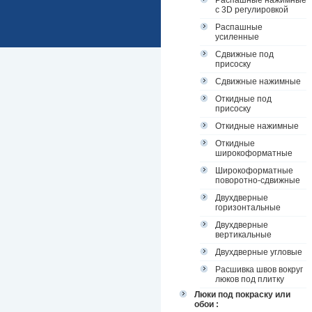
Распашные нажимные
с 3D регулировкой
Распашные
усиленные
Сдвижные под
присоску
Сдвижные нажимные
Откидные под
присоску
Откидные нажимные
Откидные
широкоформатные
Широкоформатные
поворотно-сдвижные
Двухдверные
горизонтальные
Двухдверные
вертикальные
Двухдверные угловые
Расшивка швов вокруг
люков под плитку
Люки под покраску или
обои :