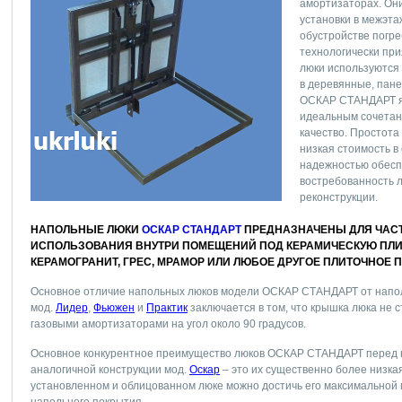
амортизаторах. Он
установки в межэт
обустройстве погре
технологически при
люки используются
в деревянные, пан
ОСКАР СТАНДАРТ яв
идеальным сочетан
качество. Простота
низкая стоимость в
надежностью обесп
востребованность л
реконструкции.
НАПОЛЬНЫЕ ЛЮКИ
ОСКАР СТАНДАРТ
ПРЕДНАЗНАЧЕНЫ ДЛЯ ЧАС
ИСПОЛЬЗОВАНИЯ ВНУТРИ ПОМЕЩЕНИЙ ПОД КЕРАМИЧЕСКУЮ ПЛИТ
КЕРАМОГРАНИТ, ГРЕС, МРАМОР ИЛИ ЛЮБОЕ ДРУГОЕ ПЛИТОЧНОЕ 
Основное отличие напольных люков модели ОСКАР СТАНДАРТ от напо
мод.
Лидер
,
Фьюжен
и
Практик
заключается в том, что крышка люка не 
газовыми амортизаторами на угол около 90 градусов.
Основное конкурентное преимущество люков ОСКАР СТАНДАРТ перед
аналогичной конструкции мод.
Оскар
– это их существенно более низка
установленном и облицованном люке можно достичь его максимальной