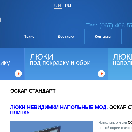
ua
ru
Тел: (067) 466-5
Прайс
Доставка
Контакты
ЛЮКИ
ЛЮК
аику
под покраску и обои
напол
ОСКАР СТАНДАРТ
ЛЮКИ-НЕВИДИМКИ НАПОЛЬНЫЕ МОД.
ОСКАР 
ПЛИТКУ
Напольные люки
О
легкой серии само