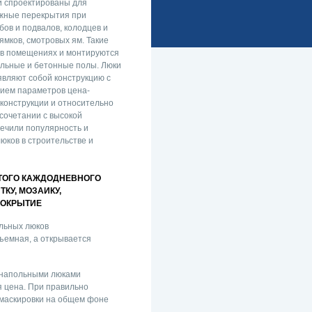
и спроектированы для
ажные перекрытия при
бов и подвалов, колодцев и
ямков, смотровых ям. Такие
 в помещениях и монтируются
ельные и бетонные полы. Люки
ляют собой конструкцию с
ием параметров цена-
 конструкции и относительно
 сочетании с высокой
ечили популярность и
юков в строительстве и
ТОГО КАЖДОДНЕВНОГО
КУ, МОЗАИКУ,
ПОКРЫТИЕ
льных люков
съемная, а открывается
 напольными люками
я цена. При правильно
 маскировки на общем фоне