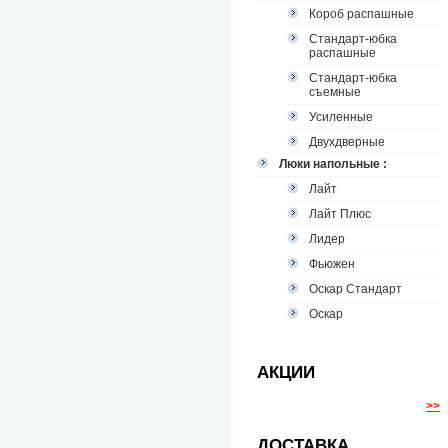
Короб распашные
Стандарт-юбка
распашные
Стандарт-юбка
съемные
Усиленные
Двухдверные
Люки напольные :
Лайт
Лайт Плюс
Лидер
Фьюжен
Оскар Стандарт
Оскар
АКЦИИ
>>
ДОСТАВКА