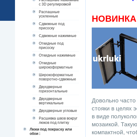
Распашные нажимные
с 3D регулировкой
Распашные
НОВИНКА
усиленные
Сдвижные под
присоску
Сдвижные нажимные
Откидные под
присоску
Откидные нажимные
Откидные
широкоформатные
Широкоформатные
поворотно-сдвижные
Двухдверные
горизонтальные
Двухдверные
Довольно часто 
вертикальные
стояки в целях 
Двухдверные угловые
в виде полукол
Расшивка швов вокруг
люков под плитку
мозаикой. Такую
Люки под покраску или
компактной, чт
обои :