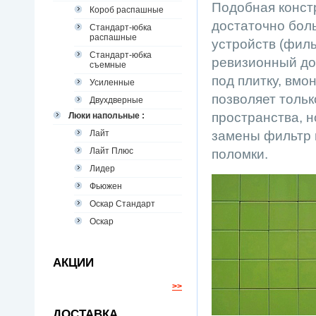
Подобная конст
Короб распашные
достаточно бол
Стандарт-юбка
распашные
устройств (фильт
Стандарт-юбка
ревизионный до
съемные
под плитку, вмо
Усиленные
позволяет тольк
Двухдверные
пространства, н
Люки напольные :
Лайт
замены фильтр 
Лайт Плюс
поломки.
Лидер
Фьюжен
Оскар Стандарт
Оскар
АКЦИИ
>>
ДОСТАВКА