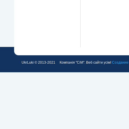
UkrLuki © 2013-2021 Компанія "СіМ". Веб сайти усім!
Создание