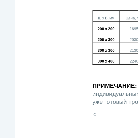
Ш х В, мм
Цена, 
200 х 200
169
200 х 300
203
300 х 300
213
300 х 400
224
ПРИМЕЧАНИЕ
:
индивидуальным
уже готовый пр
<