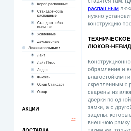
ставятся там, г
Короб распашные
распашным
люка
Стандарт-юбка
нужно установит
распашные
конструкцию пос
Стандарт-юбка
съемные
Усиленные
ТЕХНИЧЕСКОЕ
Двухдверные
ЛЮКОВ-НЕВИ
Люки напольные :
Лайт
Конструкционно
Лайт Плюс
обрамление и в
Лидер
влагостойким г
Фьюжен
скрепленным с 
Оскар Стандарт
сварены из алюм
Оскар
дверки по одно
замки, а с дру
АКЦИИ
зацепы, которые
>>
внешнюю рамку л
таким же, тол
ДОСТАВКА