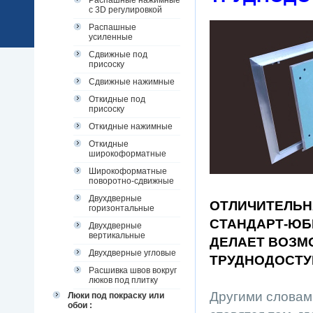
Распашные нажимные
с 3D регулировкой
Распашные
усиленные
Сдвижные под
присоску
Сдвижные нажимные
Откидные под
присоску
Откидные нажимные
Откидные
широкоформатные
Широкоформатные
поворотно-сдвижные
Двухдверные
ОТЛИЧИТЕЛЬН
горизонтальные
СТАНДАРТ-ЮБ
Двухдверные
вертикальные
ДЕЛАЕТ ВОЗМ
Двухдверные угловые
ТРУДНОДОСТУ
Расшивка швов вокруг
люков под плитку
Другими словам
Люки под покраску или
обои :