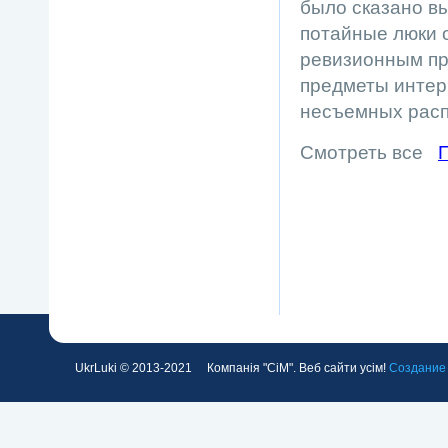
было сказано в
потайные люки 
ревизионным пр
предметы интерь
несъемных рас
Смотреть все
П
UkrLuki © 2013-2021 Компанія "СіМ". Веб сайти усім!
Создание