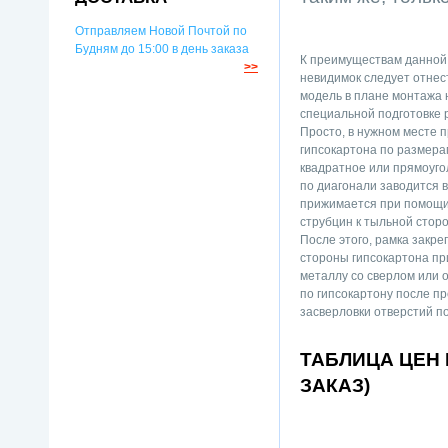
Отправляем Новой Почтой по
Будням до 15:00 в день заказа
К преимуществам данной 
>>
невидимок следует отнест
модель в плане монтажа 
специальной подготовке 
Просто, в нужном месте 
гипсокартона по размера
квадратное или прямоугол
по диагонали заводится 
прижимается при помощи
струбцин к тыльной сторо
После этого, рамка закре
стороны гипсокартона пр
металлу со сверлом или
по гипсокартону после п
засверловки отверстий п
ТАБЛИЦА ЦЕН
ЗАКАЗ)