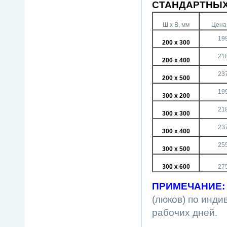
СТАНДАРТНЫХ
Ш х В, мм
Цена,
19
200 х 300
21
200 х 400
23
200 х 500
19
300 х 200
21
300 х 300
23
300 х 400
25
300 х 500
300 х 600
27
ПРИМЕЧАНИЕ
:
(люков) по инди
рабочих дней.