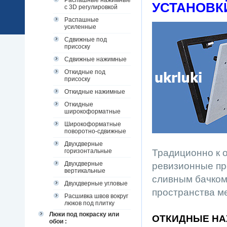
Распашные нажимные
УСТАНОВ
с 3D регулировкой
Распашные
усиленные
Сдвижные под
присоску
Сдвижные нажимные
Откидные под
присоску
Откидные нажимные
Откидные
широкоформатные
Широкоформатные
поворотно-сдвижные
Двухдверные
горизонтальные
Традиционно к 
Двухдверные
ревизионные пр
вертикальные
сливным бачком 
Двухдверные угловые
пространства м
Расшивка швов вокруг
люков под плитку
Люки под покраску или
ОТКИДНЫЕ НА
обои :