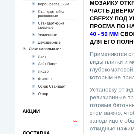
МОЗАИКУ ОТК
Короб распашные
ЧАСТЬ ДВЕРК
Стандарт-юбка
распашные
СВЕРХУ ПОД 
Стандарт-юбка
ПРОЕМА ПО Н
съемные
40 - 50 ММ
СВО
Усиленные
ДЛЯ ЕГО ПОЛ
Двухдверные
Люки напольные :
Применяются от
Лайт
виды плитки и м
Лайт Плюс
глубокоматовой
Лидер
которым не при
Фьюжен
Оскар Стандарт
Установку отки
Оскар
ревизионные про
готовые бетонн
АКЦИИ
этом важно, чт
заподлицо с общ
>>
откидные нажи
ДОСТАВКА