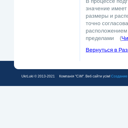
В процессе подг
значение имеет
размеры и расп
точно согласова
расположением п
пределами (
Чи
Вернуться в Разд
UkrLuki © 2013-2021 Компанія "СіМ". Веб сайти усім!
Создание