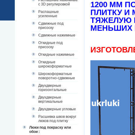
Распашные нажимные
1200 ММ 
с 3D регулировкой
ПЛИТКУ И 
Распашные
усиленные
ТЯЖЕЛУЮ 
Сдвижные под
МЕНЬШИХ
присоску
Сдвижные нажимные
Откидные под
присоску
ИЗГОТОВЛ
Откидные нажимные
Откидные
широкоформатные
Широкоформатные
поворотно-сдвижные
Двухдверные
горизонтальные
Двухдверные
вертикальные
Двухдверные угловые
Расшивка швов вокруг
люков под плитку
Люки под покраску или
обои :