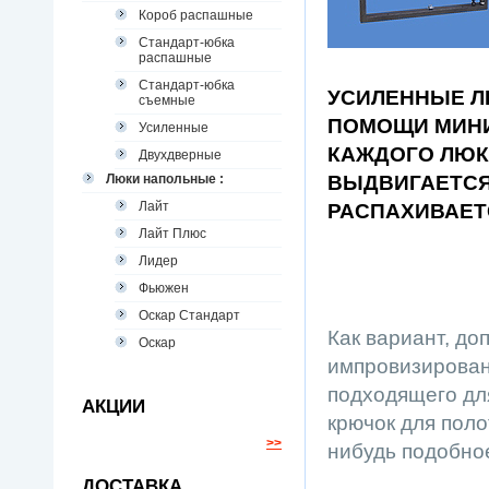
Короб распашные
Стандарт-юбка
распашные
Стандарт-юбка
УСИЛЕННЫЕ Л
съемные
ПОМОЩИ МИНИ
Усиленные
КАЖДОГО ЛЮК
Двухдверные
Люки напольные :
ВЫДВИГАЕТСЯ
Лайт
РАСПАХИВАЕТ
Лайт Плюс
Лидер
Фьюжен
Оскар Стандарт
Как вариант, до
Оскар
импровизирован
подходящего для
АКЦИИ
крючок для поло
>>
нибудь подобно
ДОСТАВКА