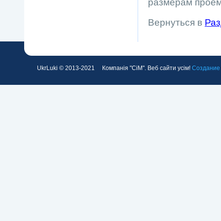
размерам проем
Вернуться в
Раз
UkrLuki © 2013-2021 Компанія "СіМ". Веб сайти усім!
Создание