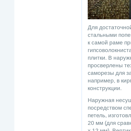
Для достаточно
стальными попер
к самой раме п
гипсоволокнист
плитки. В нару
просверлены те
саморезы для з
например, в кир
конструкции.
Наружная несущ
посредством сп
петель, изготов
20 мм (для срав
х 12 мм). Верт