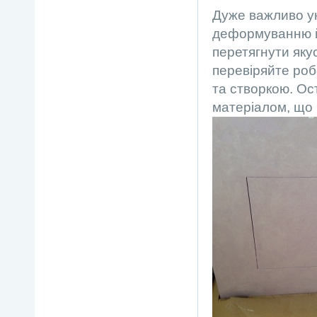
Дуже важливо ун
деформуванню й
перетягнути яку
перевіряйте роб
та створкою. Ос
матеріалом, що 