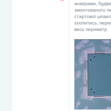
анкерами, будів
змонтованого л
стартової шпаклі
зхопитись, пере
весь периметр.