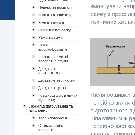
3Д регулюванням
змонтувати напр
Поворотні посилені
рамку з профілі
Зсувні під присоску
технічних характ
Зсувні нажимні
З'ємні під присоску
З'ємні нажимні
З'ємні
широкоформатні
Широкоформатні
поворотно-зсувні
Дводверні
горизонтальні
Дводверні верикальні
Дводверні кутові
Після обшивки к
Розшивка швів в люках
під плитку
потрібно зняти 
Люки під фарбування та
підготованого п
шпалери :
шпаклівки між р
Короб поворотні
потрібно зафікс
Стандарт-юбка
поворотні
дверцят співпад