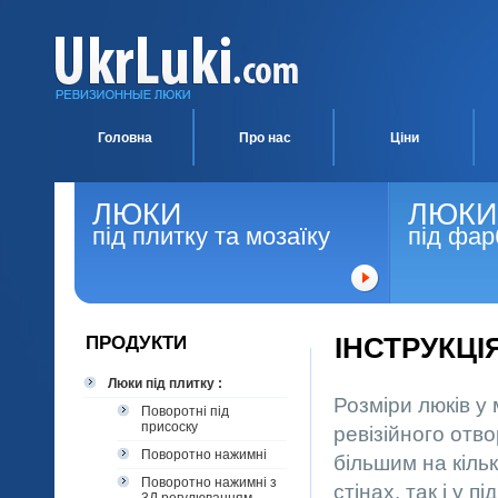
Головна
Про нас
Ціни
ЛЮКИ
ЛЮКИ
під плитку та мозаїку
під фар
ПРОДУКТИ
ІНСТРУКЦІ
Люки під плитку :
Розміри люків у 
Поворотні під
присоску
ревізійного отв
Поворотно нажимні
більшим на кіль
Поворотно нажимні з
стінах, так і у 