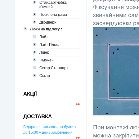
Стандарт-юбка
Фіксування можн
з'ємний
звичайними само
Посилена рама
засвердловки р
Дводверні
Люки на підлогу :
Лайт
Лайт Плюс
Лідер
Фьюжен
Оскар Стандарт
Оскар
АКЦІЇ
>>
ДОСТАВКА
При монтажі люк
Відправляємо люки по буднях
до 15:00 у день замовлення
можна закріпити
>>