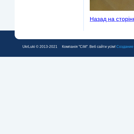
Назад на сторін
UkrLuki © 2013-2021 Компанія "СіМ". Веб сайти усім!
Создание