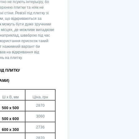
тно не псують інтерьєру, бо
ерхнею плитки та ніяк не
 стіни. Ревізії під плитку зі
и, що відкриваються за
к можуть бути дуже зручними
 місцях, де можливе випадкове
 наприклад, шваброю під час
користання присосок такий
от нажимний варіант би
вав на відкривання від
нь на плитку.
ПІД ПЛИТКУ
АМИ)
Ш х В, мм
Ціна, грн
2870
500 х 500
3060
500 х 600
2736
600 х 300
2870