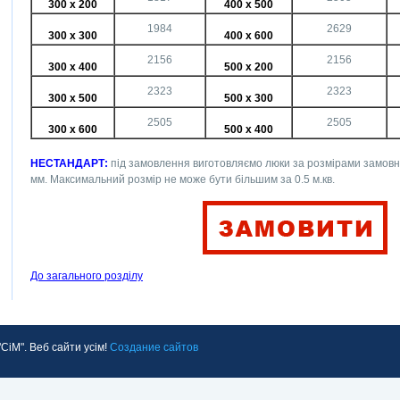
300 х 200
400 х 500
1984
2629
300 х 300
400 х 600
2156
2156
300 х 400
500 х 200
2323
2323
300 х 500
500 х 300
2505
2505
300 х 600
500 х 400
НЕСТАНДАРТ
:
під замовлення виготовляємо люки за розмірами замовн
мм. Максимальний розмір не може бути більшим за 0.5 м.кв.
До загального розділу
іМ". Веб сайти усім!
Создание сайтов