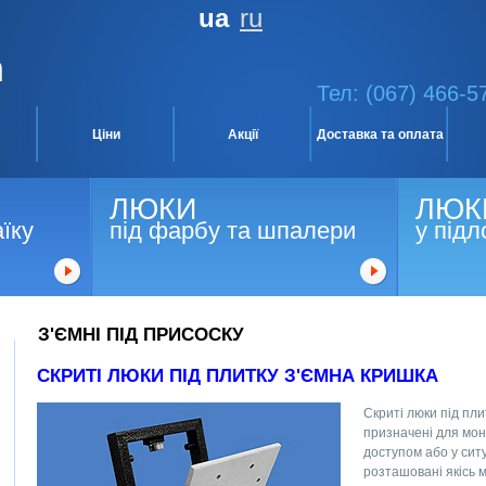
ua
ru
Тел: (067) 466-5
Ціни
Акції
Доставка та оплата
ЛЮКИ
ЛЮК
аїку
під фарбу та шпалери
у підл
З'ЄМНІ ПІД ПРИСОСКУ
СКРИТІ ЛЮКИ ПІД ПЛИТКУ
З'ЄМНА КРИШКА
Скриті люки під пли
призначені для мон
доступом або у ситу
розташовані якісь м