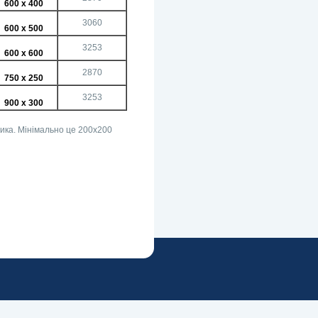
600 х 400
3060
600 х 500
3253
600 х 600
2870
750 х 250
3253
900 х 300
ика. Мінімально це 200х200