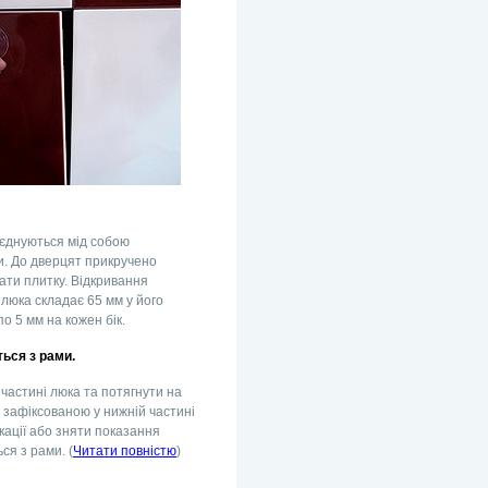
оєднуються мід собою
и. До дверцят прикручено
ати плитку. Відкривання
люка складає 65 мм у його
по 5 мм на кожен бік.
ься з рами.
й частині люка та потягнути на
я зафіксованою у нижній частині
кації або зняти показання
ся з рами. (
Читати повністю
)