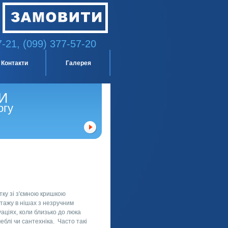
7-21, (099) 377-57-20
Контакти
Галерея
И
огу
тку зі з'ємною кришкою
тажу в нішах з незручним
аціях, коли близько до люка
еблі чи сантехніка. Часто такі