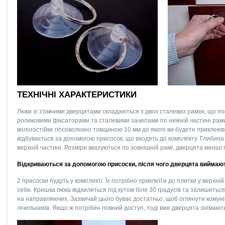
ТЕХНІЧНІ ХАРАКТЕРИСТИКИ
Люки зі з'ємними дверцятами складаються з двох сталевих рамок, що п
роликовими фіксаторами та сталевими зачепами по нижній частині рам
вологостійке гіпсоволокно товщиною 10 мм до якого ви будете приклеюв
відбувається за допомогою присосок, що входять до комплекту. Глибина 
верхній частині. Розміри вказуються по зовнішній рамі, дверцята менші 
Відкриваються за допомогою присоски, після чого дверцята виймают
2 присоски будуть у комплекті. Їх потрібно приклеїти до плитки у верхні
себе. Кришка люка відхилиться під кутом біля 30 градусів та залишитьс
на направляючих, Зазвичай цього буває достатньо, щоб оглянути комуні
лічильників. Якщо ж потрібен повний доступ, тоді вже дверцята знімають