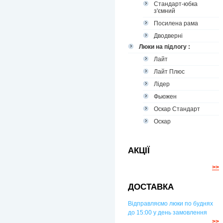
Стандарт-юбка
з'ємний
Посилена рама
Дводверні
Люки на підлогу :
Лайт
Лайт Плюс
Лідер
Фьюжен
Оскар Стандарт
Оскар
АКЦІЇ
>>
ДОСТАВКА
Відправляємо люки по буднях
до 15:00 у день замовлення
>>