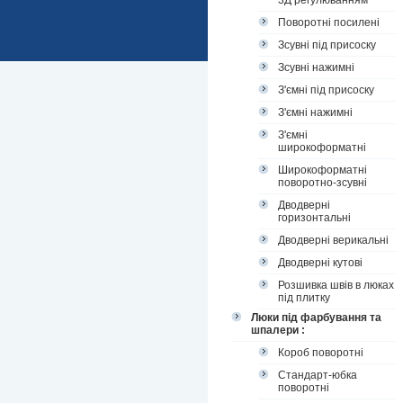
3Д регулюванням
Поворотні посилені
Зсувні під присоску
Зсувні нажимні
З'ємні під присоску
З'ємні нажимні
З'ємні
широкоформатні
Широкоформатні
поворотно-зсувні
Дводверні
горизонтальні
Дводверні верикальні
Дводверні кутові
Розшивка швів в люках
під плитку
Люки під фарбування та
шпалери :
Короб поворотні
Стандарт-юбка
поворотні