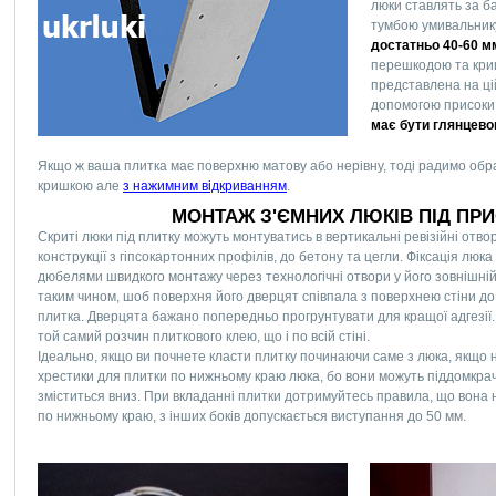
люки ставлять за ба
тумбою умивальнику
достатньо 40-60 
перешкодою та кри
представлена на цій
допомогою присоки
має бути глянцев
Якщо ж ваша плитка має поверхню матову або нерівну, тоді радимо обра
кришкою але
з нажимним відкриванням
.
МОНТАЖ З'ЄМНИХ ЛЮКІВ ПІД ПР
Скриті люки під плитку можуть монтуватись в вертикальні ревізійні отвор
конструкції з гіпсокартонних профілів, до бетону та цегли. Фіксація люк
дюбелями швидкого монтажу через технологічні отвори у його зовнішній 
таким чином, шоб поверхня його дверцят співпала з поверхнею стіни до
плитка. Дверцята бажано попередньо прогрунтувати для кращої адгезії
той самий розчин плиткового клею, що і по всій стіні.
Ідеально, якщо ви почнете класти плитку починаючи саме з люка, якщо н
хрестики для плитки по нижньому краю люка, бо вони можуть піддомкрач
зміститься вниз. При вкладанні плитки дотримуйтесь правила, що вона 
по нижньому краю, з інших боків допускається виступання до 50 мм.