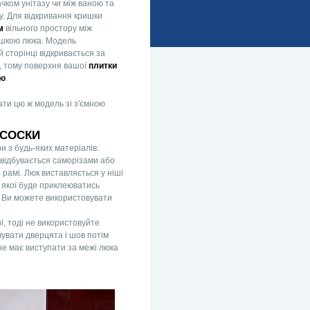
чком унітазу чи між ваною та
. Для відкривання кришки
мм
вільного простору між
шкою люка. Модель
 сторінці відкривається за
, тому поверхня вашої
плитки
ою
.
ти цю ж модель зі з'ємною
ИСОСКИ
и з будь-яких матеріалів:
а відбувається саморізами або
рамі. Люк виставляється у ніші
 якої буде приклеюватись
. Ви можете використовувати
і, тоді не використовуйте
увати дверцята і шов потім
не має виступати за межі люка