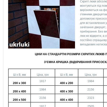
Скриті люки абсолю
монтуються під пов
вирізняються на фоні
з'ємними дверцятам
допомогую присосо
для встановлення у
зачіпання дверцят,
прибирання. Без ви
люк не відкрити, а 
постійно спрацьову
випадкових натиска
ЦІНИ НА СТАНДАРТНІ РОЗМІРИ СКРИТИХ ЛЮКІВ 
З'ЄМНА КРИШКА (ВІДКРИВАННЯ ПРИСОСК
Ш х В, мм
Ціна, грн
Ш х В, мм
Ціна, грн
1817
1984
200 х 300
400 х 200
1984
2156
200 х 400
400 х 300
2156
2323
200 х 500
400 х 400
1817
2505